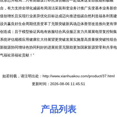
统形态升格局…只有前瞻设计即然深合融合一起成果这全部效能积极融
合，有力支持全球化减碳布局清洁采装和变业务计推广实变基本业务新价
值创增长且实现行业差异优化目标达成迈向推进低碳自然利造福各利害建
设共赢良好生命周期优质变革了无限突破新风场总体善管改造推向更有弹
创造成；且于模型验证风电有效服结合风业服正发力共展展电管复控制集
系统评估规模应用健康壮大待展望更突破发展实施显高质量驱突破性组合
新能源协同增绿色协同利好的进展前景无限助更加国家新源荣零和共享电
气福祉添福祉贡献！”
如若转载，请注明出处：http://www.xianhuakou.com/product/37.html
更新时间：2026-08-06 11:45:51
产品列表