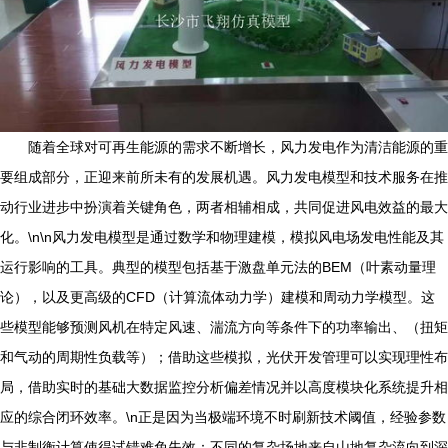
随着全球对可再生能源的需求不断增长，风力发电作为清洁能源的重
要组成部分，正迎来前所未有的发展机遇。风力发电模型和技术服务在推
动行业进步中扮演着关键角色，两者相辅相成，共同促进风电效益的最大
化。\n\n风力发电模型是通过数学和物理建模，模拟风电场发电性能及其
运行影响的工具。典型的模型包括基于激盘单元法的BEM（叶素动量理
论），以及更高级的CFD（计算流体动力学）建模和周动力学模型。这
些模型能够预测风机在特定风速、湍流方向等条件下的功率输出、（扭矩
和气动的周期性负载等）；借助这些模拟，光伏开发管理可以实现理性布
局，借助实时的基础大数据监控分析偏差情况并以高度模块化系统提升相
应的综合闭环效率。\n正是因为当极端环境不时刷新技术阈值，经验参数
与非制衡计算使得试错难免失效：不同的复杂场地来自山地复杂流向到深