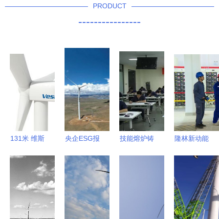
PRODUCT
----------------
131米 维斯
央企ESG报
技能熔炉铸
隆林新动能
塔斯造世界
告新规发布
匠心” 三峡
首个风力发
最大风力发
132项指标
新能源首届
电项目正式
电机
全面披露，
风力发电运
并网，开启
新能源行业
行检修技能
绿色能源新
迎来双重利
竞赛隆重开
篇章