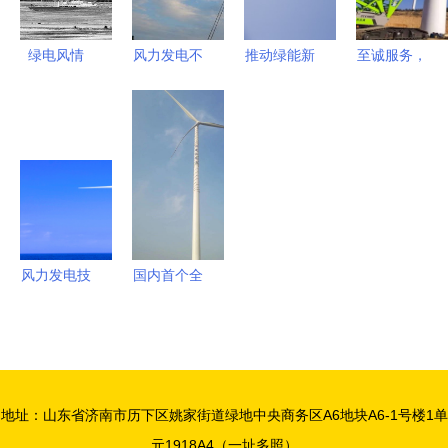
好
幕
绿电风情
风力发电不
推动绿能新
至诚服务，
风力发电技
简单 象州
篇章 上海
一路同行
术服务引领
三台风机吊
电气与西门
——2020
新经济未来
装顺利完工
子联合研发
年中联重科
的4.0兆瓦
工程起重机
风电机组成
助飞风电施
功下线
工
风力发电技
国内首个全
术服务 赋
场站采用平
能绿色能源
原单机容量
的新引擎
最大机组豫
能新能源长
地址：山东省济南市历下区姚家街道绿地中央商务区A6地块A6-1号楼1单
垣阳光风力
元1918A4（一址多照）