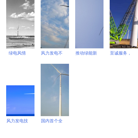
最大风力发
132项指标
新能源首届
电项目正式
电机
全面披露，
风力发电运
并网，开启
新能源行业
行检修技能
绿色能源新
迎来双重利
竞赛隆重开
篇章
好
幕
绿电风情
风力发电不
推动绿能新
至诚服务，
风力发电技
简单 象州
篇章 上海
一路同行
术服务引领
三台风机吊
电气与西门
——2020
新经济未来
装顺利完工
子联合研发
年中联重科
的4.0兆瓦
工程起重机
风电机组成
助飞风电施
功下线
工
风力发电技
国内首个全
术服务 赋
场站采用平