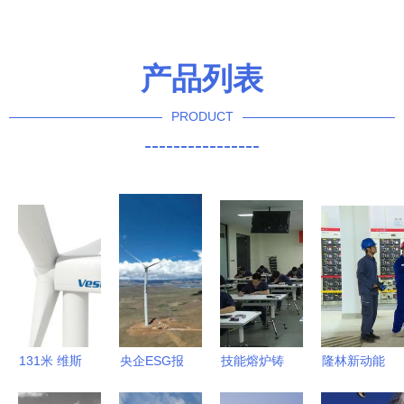
产品列表
PRODUCT
----------------
131米 维斯
央企ESG报
技能熔炉铸
隆林新动能
塔斯造世界
告新规发布
匠心” 三峡
首个风力发